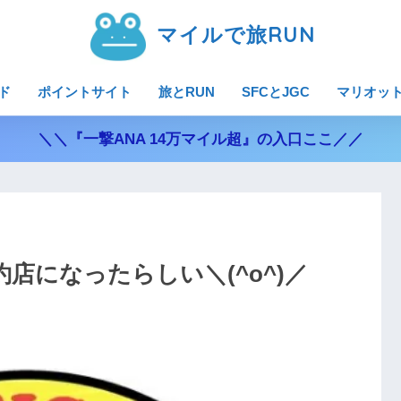
マイルで旅RUN
ド
ポイントサイト
旅とRUN
SFCとJGC
マリオッ
＼＼『一撃ANA 14万マイル超』の入口ここ／／
特約店になったらしい＼(^o^)／