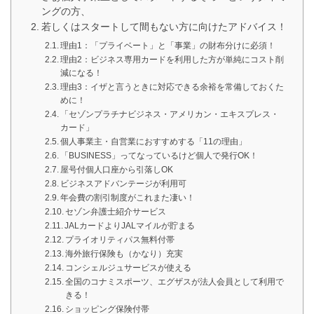
ングの方、
若しくはスタートして間もない方に向けたアドバイス！
理由1：「プライベート」と「事業」の財布分けに必須！
理由2：ビジネス専用カードを利用した方が単純にコスト削
減になる！
理由3：イザと言うときに対応できる余裕を常備しておくた
めに！
「セゾンプラチナビジネス・アメリカン・エキスプレス・
カード」
個人事業主・自営業におすすめする「11の理由」
「BUSINESS」ってなっているけど個人で発行OK！
屋号付個人口座から引落しOK
ビジネスアドバンテージが利用可
年会費の割引制度がこれまた凄い！
セゾン弁護士紹介サービス
JALカードよりJALマイルが貯まる
プライオリティパス無料付帯
海外旅行保険も（かなり）充実
コンシェルジュサービスが使える
全国のコナミスポーツ、エグザスが法人会員として利用で
きる！
ショッピング保険付帯