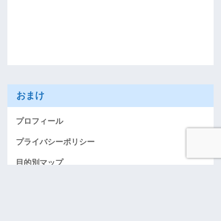
おまけ
プロフィール
プライバシーポリシー
目的別マップ
AMEXお得に入会する情報のページ（紹介）
「おごってケロ」･･･奢りたい人募集！