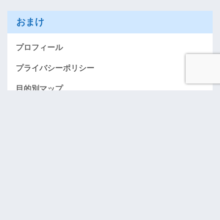
おまけ
プロフィール
プライバシーポリシー
目的別マップ
AMEXお得に入会する情報のページ（紹介）
「おごってケロ」･･･奢りたい人募集！
お問い合わせ
アーカイブ