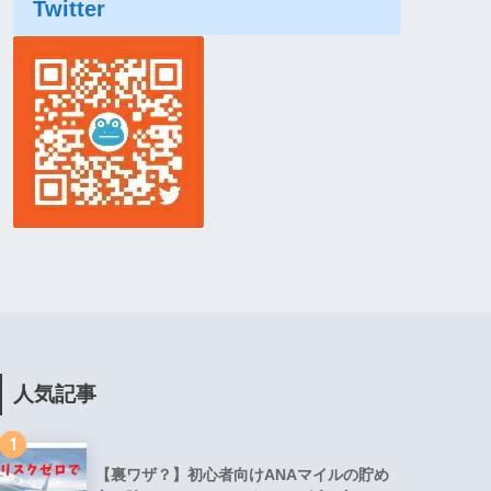
Twitter
人気記事
1
【裏ワザ？】初心者向けANAマイルの貯め