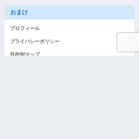
おまけ
プロフィール
プライバシーポリシー
目的別マップ
AMEXお得に入会する情報のページ（紹介）
「おごってケロ」･･･奢りたい人募集！
お問い合わせ
アーカイブ