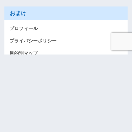
おまけ
プロフィール
プライバシーポリシー
目的別マップ
AMEXお得に入会する情報のページ（紹介）
「おごってケロ」･･･奢りたい人募集！
お問い合わせ
アーカイブ