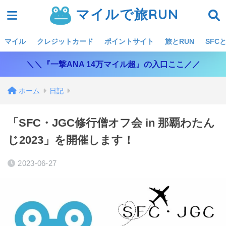
マイルで旅RUN
マイル
クレジットカード
ポイントサイト
旅とRUN
SFCと
＼＼『一撃ANA 14万マイル超』の入口ここ／／
ホーム
日記
「SFC・JGC修行僧オフ会 in 那覇わたん
じ2023」を開催します！
2023-06-27