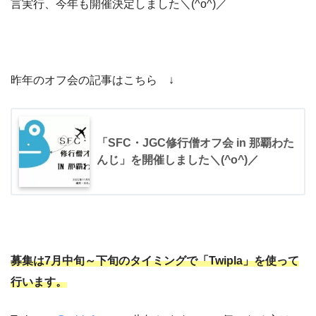
言実行、今年も開催決定しました＼(^o^)／
昨年のオフ会の記事はこちら ↓
「SFC・JGC修行僧オフ会 in 那覇わた
んじ」を開催しました＼(^o^)／
募集は7月中旬～下旬のタイミングで「Twipla」を使って
行います。