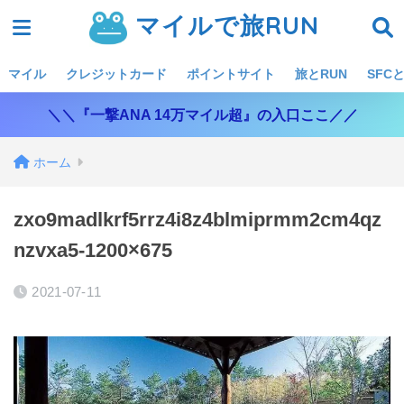
マイルで旅RUN
マイル
クレジットカード
ポイントサイト
旅とRUN
SFCと
＼＼『一撃ANA 14万マイル超』の入口ここ／／
ホーム
zxo9madlkrf5rrz4i8z4blmiprmm2cm4qz
nzvxa5-1200×675
2021-07-11