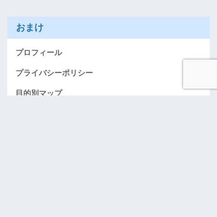
おまけ
プロフィール
プライバシーポリシー
目的別マップ
AMEXお得に入会する情報のページ（紹介）
「おごってケロ」･･･奢りたい人募集！
お問い合わせ
アーカイブ