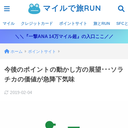
マイルで旅RUN
マイル
クレジットカード
ポイントサイト
旅とRUN
SFCと
＼＼『一撃ANA 14万マイル超』の入口ここ／／
ホーム
ポイントサイト
今後のポイントの動かし方の展望･･･ソラ
チカの価値が急降下気味
2019-02-04