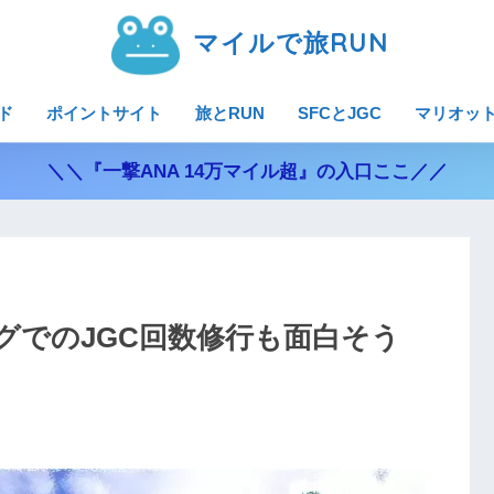
マイルで旅RUN
ド
ポイントサイト
旅とRUN
SFCとJGC
マリオッ
＼＼『一撃ANA 14万マイル超』の入口ここ／／
グでのJGC回数修行も面白そう