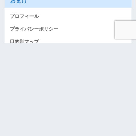
おまけ
プロフィール
プライバシーポリシー
目的別マップ
AMEXお得に入会する情報のページ（紹介）
「おごってケロ」･･･奢りたい人募集！
お問い合わせ
アーカイブ