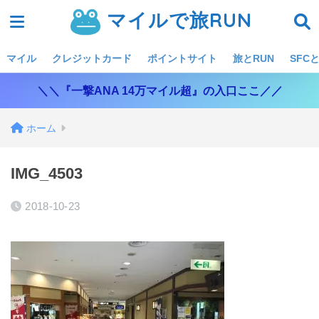
マイルで旅RUN
マイル
クレジットカード
ポイントサイト
旅とRUN
SFCと
＼＼『一撃ANA 14万マイル超』の入口ここ／／
ホーム
IMG_4503
2018-10-23