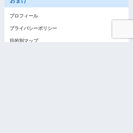
おまけ
プロフィール
プライバシーポリシー
目的別マップ
AMEXお得に入会する情報のページ（紹介）
「おごってケロ」･･･奢りたい人募集！
お問い合わせ
アーカイブ