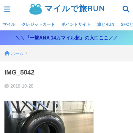
マイルで旅RUN
マイル
クレジットカード
ポイントサイト
旅とRUN
SFCと
＼＼『一撃ANA 14万マイル超』の入口ここ／／
ホーム
IMG_5042
2018-10-28