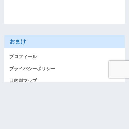
おまけ
プロフィール
プライバシーポリシー
目的別マップ
AMEXお得に入会する情報のページ（紹介）
「おごってケロ」･･･奢りたい人募集！
お問い合わせ