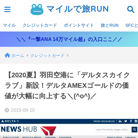
マイルで旅RUN
マイル
クレジットカード
ポイントサイト
旅とRUN
SFCと
＼＼『一撃ANA 14万マイル超』の入口ここ／／
ホーム
クレジットカード
【2020夏】羽田空港に「デルタスカイク
ラブ」新設！デルタAMEXゴールドの価
値が大幅に向上する＼(^o^)／
2019-09-10