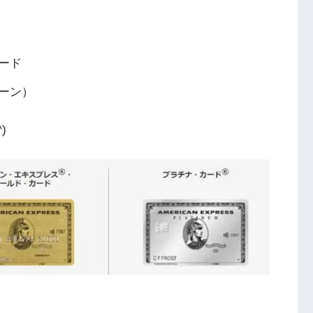
ード
ーン）
)