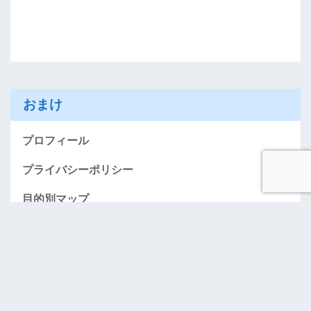
おまけ
プロフィール
プライバシーポリシー
目的別マップ
AMEXお得に入会する情報のページ（紹介）
「おごってケロ」･･･奢りたい人募集！
お問い合わせ