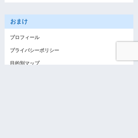
おまけ
プロフィール
プライバシーポリシー
目的別マップ
AMEXお得に入会する情報のページ（紹介）
「おごってケロ」･･･奢りたい人募集！
お問い合わせ
アーカイブ