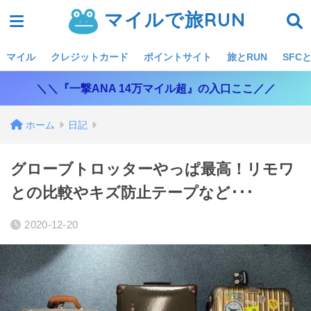
マイルで旅RUN
マイル
クレジットカード
ポイントサイト
旅とRUN
SFCと
＼＼『一撃ANA 14万マイル超』の入口ここ／／
ホーム
日記
グローブトロッターやっぱ最高！リモワ
との比較やキズ防止テープなど･･･
2020-12-20