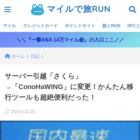
マイルで旅RUN
マイル
クレジットカード
ポイントサイト
旅とRUN
SFCと
＼＼『一撃ANA 14万マイル超』の入口ここ／／
ホーム
日記
サーバー引越「さくら」
→「ConoHaWING」に変更！かんたん移
行ツールも超絶便利だった！
2019-03-28