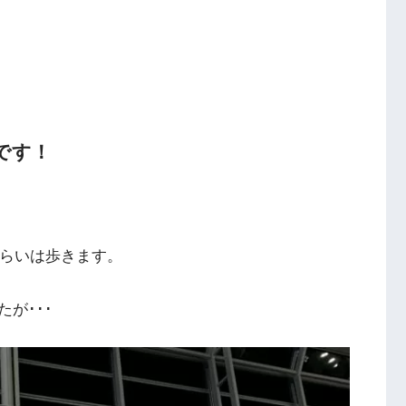
です！
くらいは歩きます。
が･･･