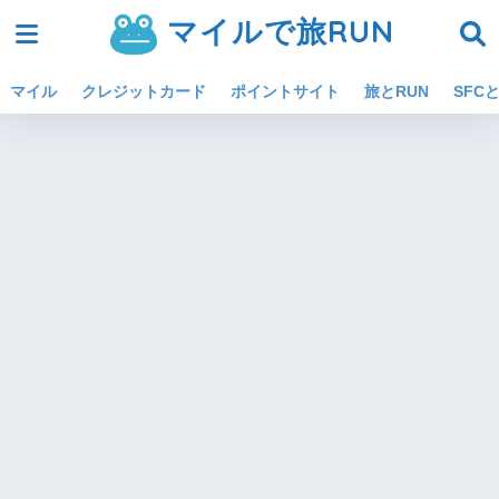
マイルで旅RUN
マイル
クレジットカード
ポイントサイト
旅とRUN
SFCと