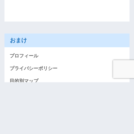
おまけ
プロフィール
プライバシーポリシー
目的別マップ
AMEXお得に入会する情報のページ（紹介）
「おごってケロ」･･･奢りたい人募集！
お問い合わせ