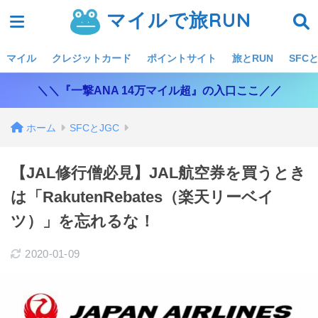
マイルで旅RUN
マイル
クレジットカード
ポイントサイト
旅とRUN
SFCと
＼＼『一撃ANA 14万マイル超』の入口ここ／／
ホーム
SFCとJGC
【JAL修行僧必見】JAL航空券を買うとき
は「RakutenRebates（楽天リーベイ
ツ）」を忘れるな！
2020-01-09