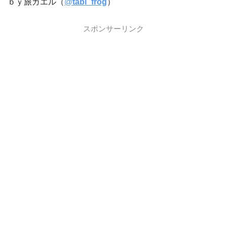
ｂｙ旅ガエル（
@
tabi_frog
）
スポンサーリンク