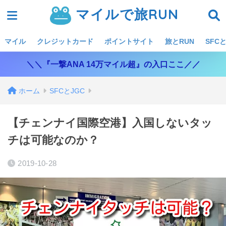
マイルで旅RUN
マイル
クレジットカード
ポイントサイト
旅とRUN
SFCと
＼＼『一撃ANA 14万マイル超』の入口ここ／／
ホーム
SFCとJGC
【チェンナイ国際空港】入国しないタッ
チは可能なのか？
2019-10-28