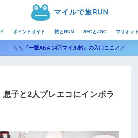
マイルで旅RUN
ド
ポイントサイト
旅とRUN
SFCとJGC
マリオッ
＼＼『一撃ANA 14万マイル超』の入口ここ／／
田」息子と2人プレエコにインボラ