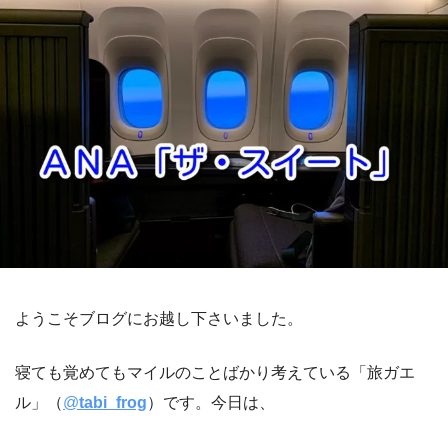
ようこそブログにお越し下さいました。
寝ても覚めてもマイルのことばかり考えている「旅ガエ
ル」（
@
tabi_frog
）です。今日は、