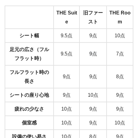
THE Suit
旧ファー
THE Roo
e
スト
m
シート幅
9.5点
9点
10点
足元の広さ（フル
9.5点
9点
7点
フラット時）
フルフラット時の
9点
9点
8点
長さ
シートの座り心地
9点
10点
9点
疲れの少なさ
10点
9点
9点
個室感
10点
9点
10点
設備の使い易さ
10点
8点
9点