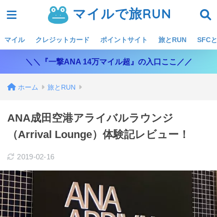
マイルで旅RUN
マイル
クレジットカード
ポイントサイト
旅とRUN
SFCと
＼＼『一撃ANA 14万マイル超』の入口ここ／／
ホーム
旅とRUN
ANA成田空港アライバルラウンジ
（Arrival Lounge）体験記レビュー！
2019-02-16