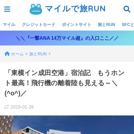
マイルで旅RUN
マイル
クレジットカード
ポイントサイト
旅とRUN
SFCと
＼＼『一撃ANA 14万マイル超』の入口ここ／／
ホーム
旅とRUN
「東横イン成田空港」宿泊記 もうホン
ト最高！飛行機の離着陸も見える～＼
(^o^)／
2019-01-28