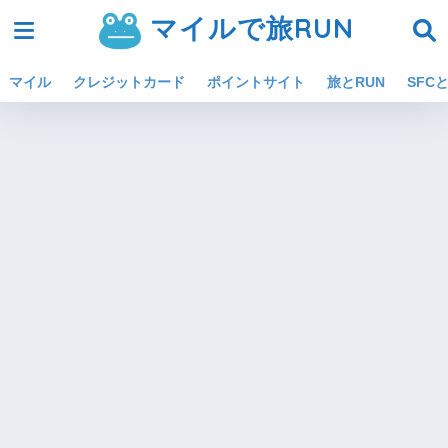
マイルで旅RUN
マイル
クレジットカード
ポイントサイト
旅とRUN
SFCと