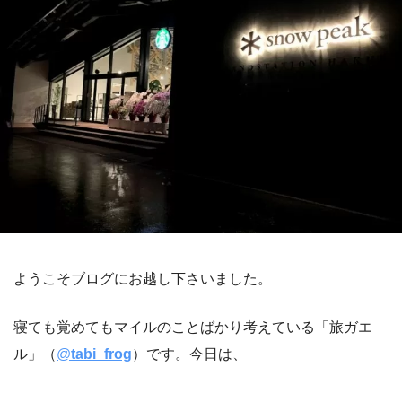
ようこそブログにお越し下さいました。
寝ても覚めてもマイルのことばかり考えている「旅ガエ
ル」（
@
tabi_frog
）です。今日は、