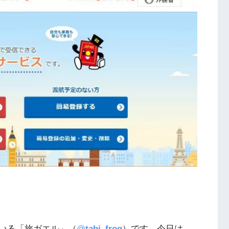
いる「旅ガエル」（
@
tabi_frog
）です。今日は、