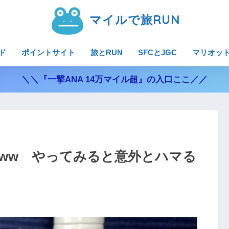
マイルで旅RUN
ド
ポイントサイト
旅とRUN
SFCとJGC
マリオッ
＼＼『一撃ANA 14万マイル超』の入口ここ／／
ww やってみると意外とハマる