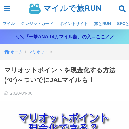
マイルで旅RUN
マイル
クレジットカード
ポイントサイト
旅とRUN
SFCと
＼＼『一撃ANA 14万マイル超』の入口ここ／／
ホーム
マリオット
マリオットポイントを現金化する方法
(°0°)～ついでにJALマイルも！
2020-04-06