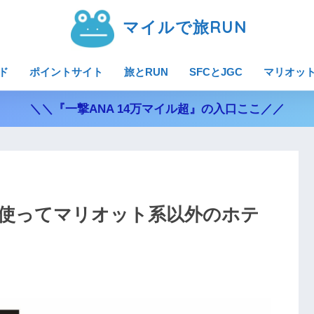
マイルで旅RUN
ド
ポイントサイト
旅とRUN
SFCとJGC
マリオッ
＼＼『一撃ANA 14万マイル超』の入口ここ／／
使ってマリオット系以外のホテ