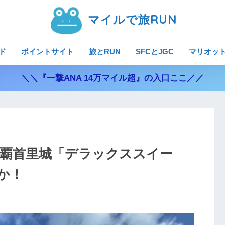
マイルで旅RUN
ド
ポイントサイト
旅とRUN
SFCとJGC
マリオッ
＼＼『一撃ANA 14万マイル超』の入口ここ／／
那覇首里城「デラックススイー
か！