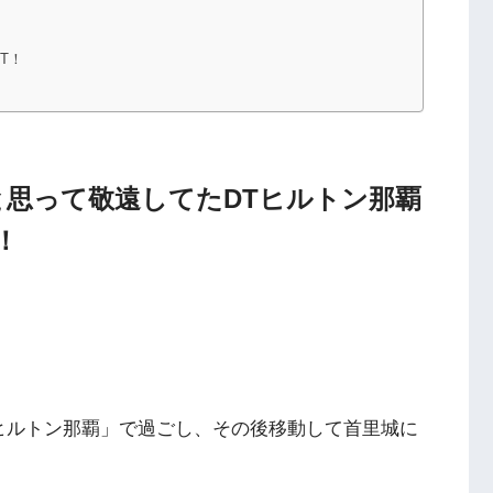
T！
と思って敬遠してたDTヒルトン那覇
！
ヒルトン那覇」で過ごし、その後移動して首里城に