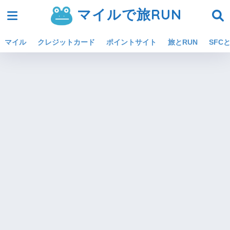
マイルで旅RUN
マイル
クレジットカード
ポイントサイト
旅とRUN
SFCと