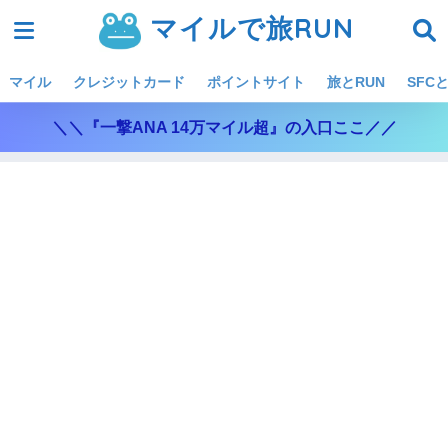
マイルで旅RUN
マイル
クレジットカード
ポイントサイト
旅とRUN
SFCと
＼＼『一撃ANA 14万マイル超』の入口ここ／／