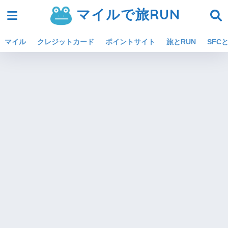
マイルで旅RUN
マイル
クレジットカード
ポイントサイト
旅とRUN
SFCと