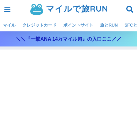
マイルで旅RUN
マイル
クレジットカード
ポイントサイト
旅とRUN
SFCと
＼＼『一撃ANA 14万マイル超』の入口ここ／／