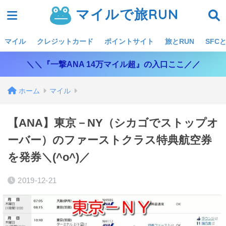
マイルで旅RUN
マイル
クレジットカード
ポイントサイト
旅とRUN
SFCと
＼＼『一撃ANA 14万マイル超』の入口ここ／／
ホーム
マイル
【ANA】東京－NY（シカゴでストップオ
ーバー）のファーストクラス特典航空券
を発券＼(^o^)／
2019-12-21