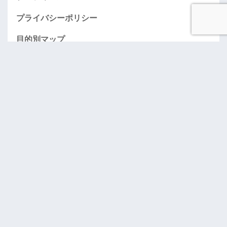
プライバシーポリシー
目的別マップ
AMEXお得に入会する情報のページ（紹介）
「おごってケロ」･･･奢りたい人募集！
お問い合わせ
アーカイブ
ブログをメールで購読