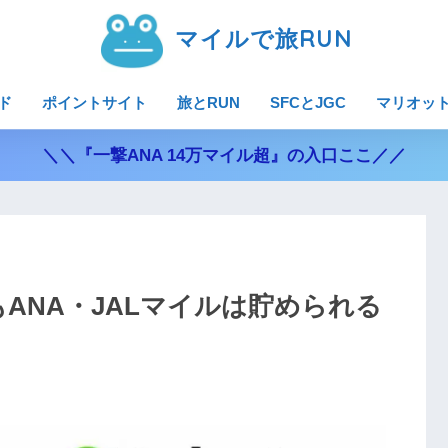
マイルで旅RUN
ド
ポイントサイト
旅とRUN
SFCとJGC
マリオッ
＼＼『一撃ANA 14万マイル超』の入口ここ／／
もANA・JALマイルは貯められる