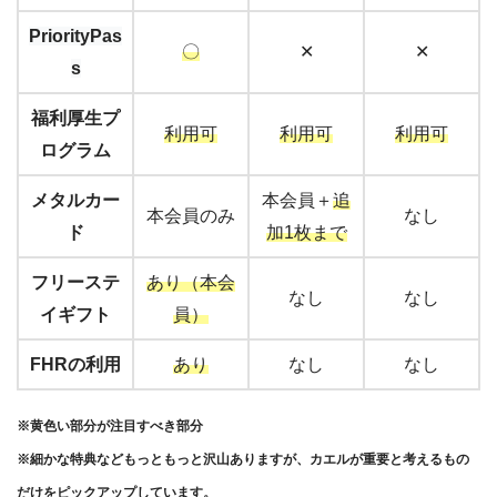
PriorityPas
〇
✕
✕
s
福利厚生プ
利用可
利用可
利用可
ログラム
メタルカー
本会員＋
追
本会員のみ
なし
ド
加1枚まで
フリーステ
あり（本会
なし
なし
イギフト
員）
FHRの利用
あり
なし
なし
※黄色い部分が注目すべき部分
※細かな特典などもっともっと沢山ありますが、カエルが重要と考えるもの
だけをピックアップしています。