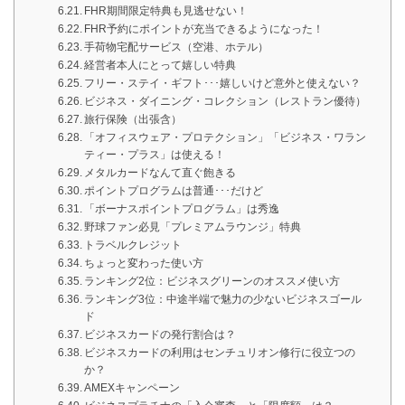
FHR期間限定特典も見逃せない！
FHR予約にポイントが充当できるようになった！
手荷物宅配サービス（空港、ホテル）
経営者本人にとって嬉しい特典
フリー・ステイ・ギフト･･･嬉しいけど意外と使えない？
ビジネス・ダイニング・コレクション（レストラン優待）
旅行保険（出張含）
「オフィスウェア・プロテクション」「ビジネス・ワラン
ティー・プラス」は使える！
メタルカードなんて直ぐ飽きる
ポイントプログラムは普通･･･だけど
「ボーナスポイントプログラム」は秀逸
野球ファン必見「プレミアムラウンジ」特典
トラベルクレジット
ちょっと変わった使い方
ランキング2位：ビジネスグリーンのオススメ使い方
ランキング3位：中途半端で魅力の少ないビジネスゴール
ド
ビジネスカードの発行割合は？
ビジネスカードの利用はセンチュリオン修行に役立つの
か？
AMEXキャンペーン