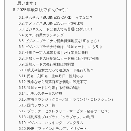
思います！
2025年最新版です＼(^o^)／
そもそも「BUSINESS CARD」ってなに？
アメックスBUSINESSカード3枚比較
ビジネスカードは個人でも普通に発行OK！
カエルお薦めランキング
ビジネスプラチナで従業員満足度をUPさせる！
ビジネスプラチナ特典は「追加カード」にも及ぶ
仕事で一定の成果を出した従業員に発行
追加カードの限度額はカード毎に個別設定可能
追加カードの発行枚数は無制限
彼氏や彼女にだって追加カード発行可能？
氏名・刻印名・生年月日・性別のみ
残念ながら引落口座は個別に設定不可
追加カードに付帯する特典の解説
ホテルステータス特典
空港ラウンジ（グローバル・ラウンジ・コレクション）
国内ラウンジ一覧
プラチナ・セクレタリー・サービス（秘書サービス）
福利厚生プログラム「クラブオフ」の利用
ビジネス・バッキング・プログラム
FHR（ファインホテルアンドリゾート）