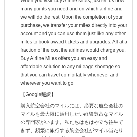
When you visit Buy Airline Miles, just tell us how
many points you need and on which airline and
we will do the rest. Upon the completion of your
purchase, we transfer your miles directly into your
account and you can use them just like any other
miles to book award tickets and upgrades. All at a
fraction of the cost the airlines would charge you.
Buy Airline Miles offers you an easy and
affordable solution to any mileage shortage so
that you can travel comfortably whenever and
wherever you want to go.
【Google翻訳】
購入航空会社のマイルには、必要な航空会社の
マイルを最大限に活用したい経験豊富なマイル
の専門家がいます。私たちはもはや立ち往生で
きず、頻繁に旅行する航空会社がマイル当たり