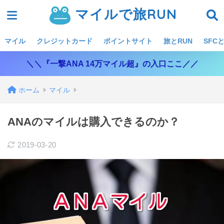
マイルで旅RUN
マイル
クレジットカード
ポイントサイト
旅とRUN
SFCと
＼＼『一撃ANA 14万マイル超』の入口ここ／／
ホーム
マイル
ANAのマイルは購入できるのか？
2019-03-20