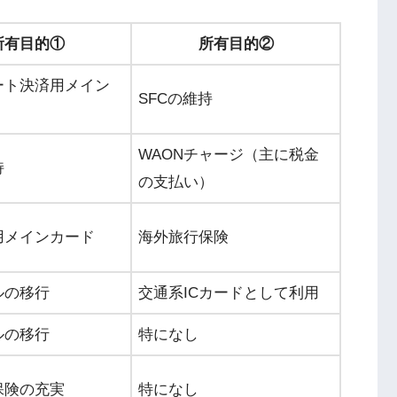
所有目的①
所有目的②
ート決済用メイン
SFCの維持
WAONチャージ（主に税金
持
の支払い）
用メインカード
海外旅行保険
ルの移行
交通系ICカードとして利用
ルの移行
特になし
保険の充実
特になし