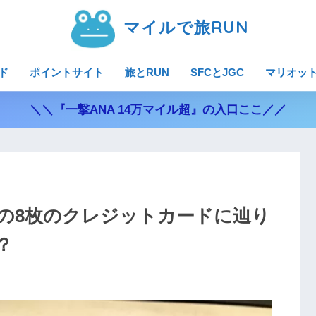
マイルで旅RUN
ド
ポイントサイト
旅とRUN
SFCとJGC
マリオッ
＼＼『一撃ANA 14万マイル超』の入口ここ／／
の8枚のクレジットカードに辿り
？